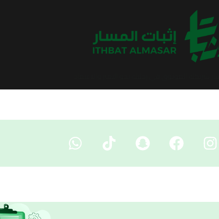
سار شريكك الموثوق في رحلتك نحو التميز والاعتماد​