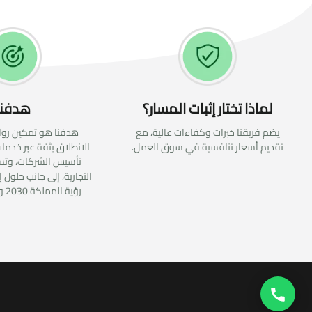
لماذا تختار إثبات المسار؟
هدفنا
يضم فريقنا خبرات وكفاءات عالية، مع
هدفنا هو تمكين روا
تقديم أسعار تنافسية في سوق العمل.
الانطلاق بثقة عبر خدمات
تأسيس الشركات، وتس
التجارية، إلى جانب حلول 
رؤية المملكة 2030 وتعزز التنافسية