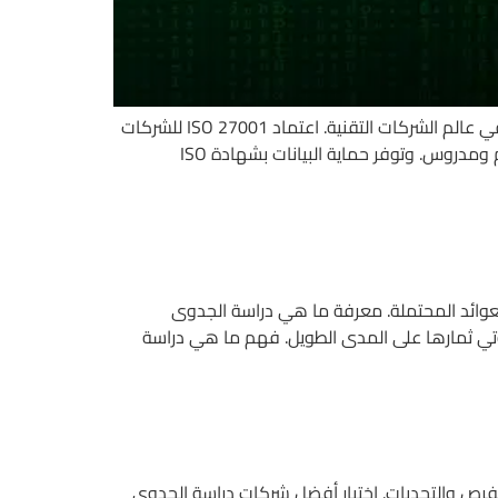
الهجمات الإلكترونية تتطور يوميًا وتزداد تعقيدًا، مما يجعل حماية المعلومات الحساسة أولوية قصوى لأي مؤسسة، خصوصًا في عالم الشركات التقنية. اعتماد ISO 27001 للشركات
التقنية يمنح المؤسسات خط الدفاع الأول ضد الاختراقات، حيث ينتقل الأمن السيبراني من إجراءات عشوائية إلى إطار عمل منظم ومدروس. وتوفر حماية البيانات بشهادة ISO
لعوائد المحتملة. معرفة ما هي دراسة الجدوى
ؤتي ثمارها على المدى الطويل. فهم ما هي دراسة
فرص والتحديات. اختيار أفضل شركات دراسة الجدوى