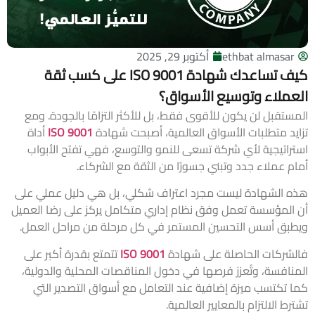
ethbat almasar
أكتوبر 29, 2025
كيف تساعدك شهادة ISO 9001 على كسب ثقة
العملاء وتوسيع الأسواق؟
المستقبل لن يكون للأقوى فقط، بل للأكثر التزامًا بالجودة. ومع
تزايد متطلبات الأسواق العالمية، أصبحت شهادة
ISO 9001
أداة
استراتيجية لأي شركة تسعى للنمو والتوسع، فهي تفتح الأبواب
أمام عملاء جدد وتبني جسورًا من الثقة مع الشركاء.
هذه الشهادة ليست مجرد اعتراف شكلي، بل هي
دليل
عملي على
أن المؤسسة تعمل وفق نظام إداري متكامل يركز على رضا العميل
ويطبق أسس التحسين المستمر في كل مرحلة من مراحل العمل.
فالشركات الحاصلة على شهادة
ISO 9001
تتمتع بقدرة أكبر على
المنافسة، وتُعزز فرصها في دخول المناقصات المحلية والدولية،
كما تكتسب ميزة إضافية عند التعامل مع أسواق التصدير التي
تشترط الالتزام بالمعايير العالمية.