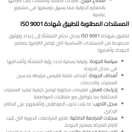
القطاع البيئي
: شركات الطاقة والنفايات تثبت التزامها
بالمعايير الدولية مما يسهل توسعها في مشاريع
عالمية.
المستندات المطلوبة لتطبيق شهادة ISO 9001
لتطبيق شهادة
ISO 9001
بنجاح، تحتاج المنشأة إلى إعداد وتوثيق
مجموعة من المستندات الأساسية التي توضح التزامها بمعايير
الجودة، وأهمها:
سياسة الجودة
: وثيقة رسمية تحدد رؤية المنشأة وأهدافها
في مجال الجودة.
أهداف الجودة
: أهداف قابلة للقياس مرتبطة بتحسين
العمليات والخدمات.
إجراءات العمل
: تعليمات مكتوبة توضح كيفية تنفيذ العمليات
المختلفة بما يتوافق مع متطلبات المواصفة.
سجل التدريب
: ما يثبت تدريب الموظفين وتأهيلهم على النظام
الإداري.
سجلات المراجعة الداخلية
: تقارير المراجعات الدورية التي تثبت
التزام الشركة بمعايير الجودة.
تقارير إدارة المخاطر والتحسين المستمر
: توضح كيفية التعامل