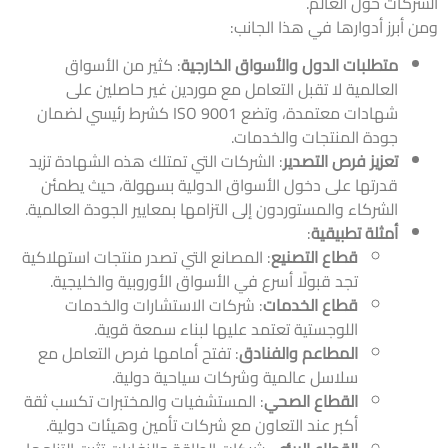
الشركات حول العالم.
ومن أبرز أدوارها في هذا الجانب:
متطلبات الدول والأسواق الخارجية
: كثير من الأسواق
العالمية لا تقبل التعامل مع موردين غير حاصلين على
شهادات معتمدة، وتضع ISO 9001 كشرط رئيسي لضمان
جودة المنتجات والخدمات.
تعزيز فرص التصدير
: الشركات التي تمتلك هذه الشهادة تزيد
قدرتها على دخول الأسواق الدولية بسهولة، حيث يطمئن
الشركاء والمستوردون إلى التزامها بمعايير الجودة العالمية.
أمثلة تطبيقية
:
قطاع التصنيع
: المصانع التي تصدر منتجات استهلاكية
تجد قبولًا أسرع في الأسواق الأوروبية والخليجية.
قطاع الخدمات
: شركات الاستشارات والخدمات
اللوجستية تعتمد عليها لبناء سمعة قوية.
المطاعم والفنادق
: تفتح أمامها فرص التعامل مع
سلاسل عالمية وشركات سياحية دولية.
القطاع الصحي
: المستشفيات والمختبرات تكسب ثقة
أكبر عند التعاون مع شركات تأمين وهيئات دولية.